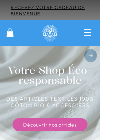
RECEVEZ VOTRE CADEAU DE
BIENVENUE
Votre Shop Éco-
responsable
DES ARTICLES TEXTILES 100%
CÔTON BIO & ACCESOIRES
Découvrir nos articles