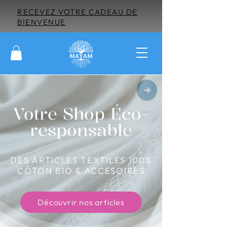
RECEVEZ VOTRE CADEAU DE
BIENVENUE
Votre Shop Éco-
responsable
DES ARTICLES TEXTILES 100%
CÔTON BIO & ACCESOIRES
Découvrir nos articles