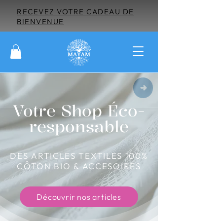
RECEVEZ VOTRE CADEAU DE
BIENVENUE
Votre Shop Éco-
responsable
DES ARTICLES TEXTILES 100%
CÔTON BIO & ACCESOIRES
Découvrir nos articles