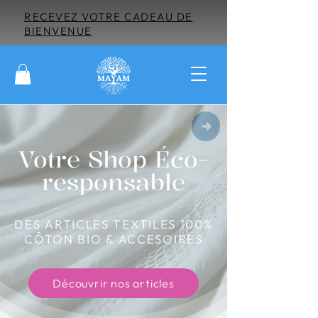
RECEVEZ VOTRE CADEAU DE
BIENVENUE
Votre Shop Éco-
responsable
DES ARTICLES TEXTILES 100%
CÔTON BIO & ACCESOIRES
Découvrir nos articles