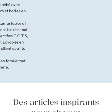
re bébé avec
irs et bodies en
confortables et
ensible des tout-
certifiés G.O.T.S,
. Lavables en
allient qualité,
en famille tout
anète.
Des articles inspirants