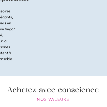
ssoires
légants,
iers en
Eve Vegan,
é,
ur la
soires
ètent à
ponsable.
Achetez avec conscience
NOS VALEURS