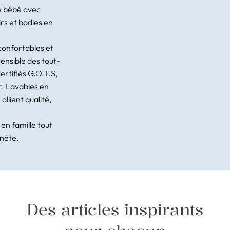
re bébé avec
irs et bodies en
confortables et
ensible des tout-
certifiés G.O.T.S,
. Lavables en
allient qualité,
en famille tout
anète.
Des articles inspirants