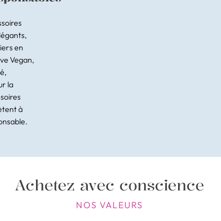
ssoires
légants,
iers en
Eve Vegan,
é,
ur la
soires
ètent à
ponsable.
Achetez avec conscience
NOS VALEURS