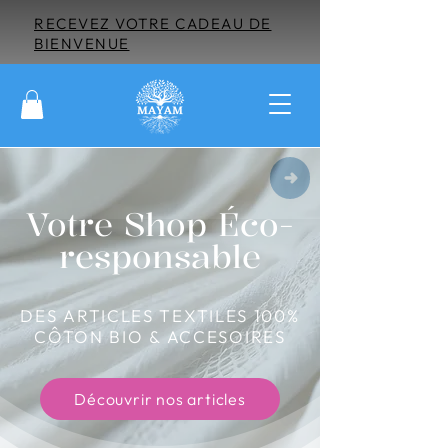
RECEVEZ VOTRE CADEAU DE
BIENVENUE
Votre Shop Éco-
responsable
DES ARTICLES TEXTILES 100%
CÔTON BIO & ACCESOIRES
Découvrir nos articles