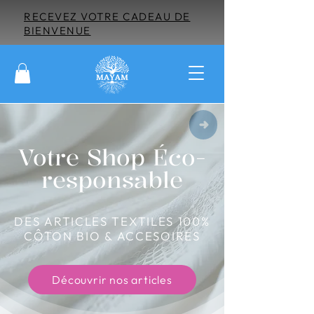
RECEVEZ VOTRE CADEAU DE
BIENVENUE
Votre Shop Éco-
responsable
DES ARTICLES TEXTILES 100%
CÔTON BIO & ACCESOIRES
Découvrir nos articles