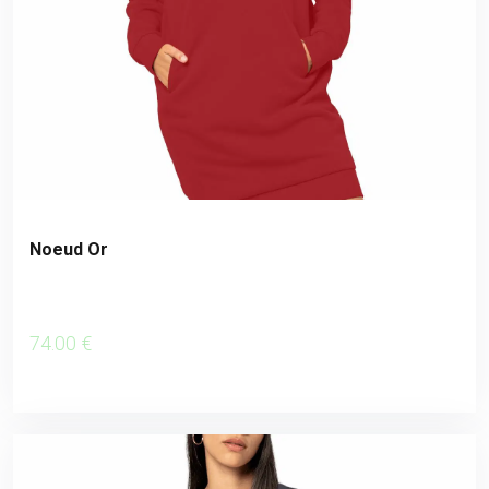
Noeud Or
74
.00
€