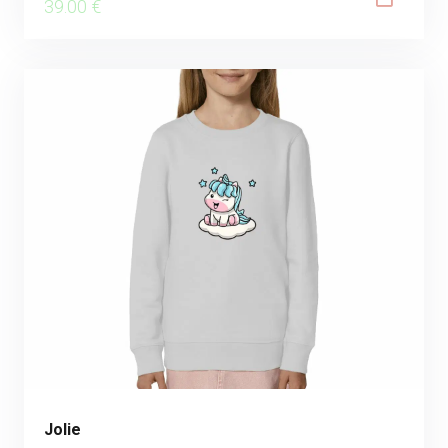
39
.00
€
Jolie