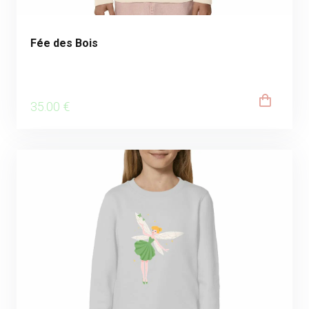
Fée des Bois
35
.00
€