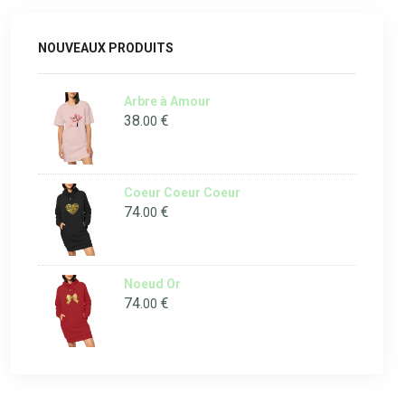
NOUVEAUX PRODUITS
Arbre à Amour
38
€
.00
Coeur Coeur Coeur
74
€
.00
Noeud Or
74
€
.00