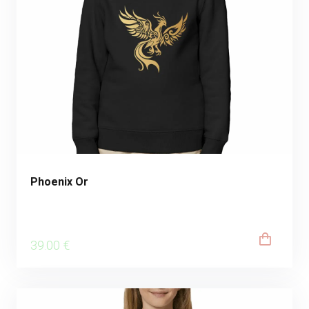
Phoenix Or
39
.00
€