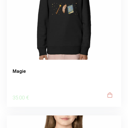
Magie
35
.00
€