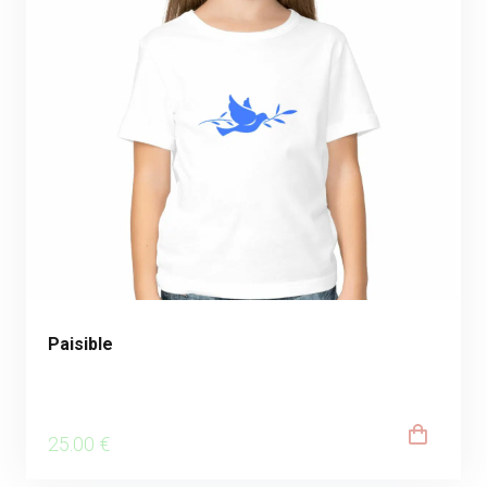
Paisible
25
.00
€