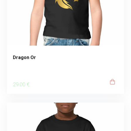
Dragon Or
29
.00
€