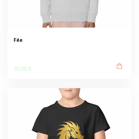
Fée
35
.00
€