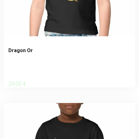
Dragon Or
29
.00
€