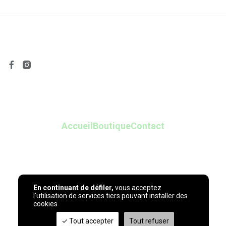
Accueil
Boutique
Contact
En continuant de défiler,
vous acceptez
l'utilisation de services tiers pouvant installer des
© 2026
Mayam Shop
- My beautiful éco-shop
cookies
Tout accepter
Tout refuser