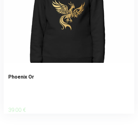
Phoenix Or
39
.00
€