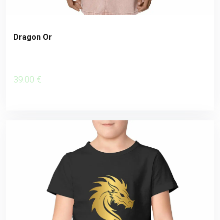
Dragon Or
39
.00
€