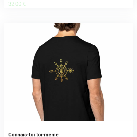
32
.00
€
Connais-toi toi-même