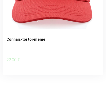
Connais-toi toi-même
22
.00
€