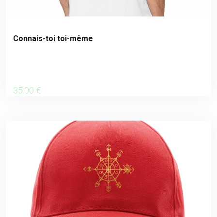
Connais-toi toi-même
35
.00
€