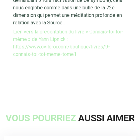
demandant 3 fois l'activation de ce symbole), cela
nous englobe comme dans une bulle de la 72e
dimension qui permet une méditation profonde en
relation avec la Source...
Lien vers la présentation du livre « Connais-toi toi-
même » de Yann Lipnick :
https://www.oviloroi.com/boutique/livres/9-
connais-toi-toi-meme-tome1
VOUS POURRIEZ
AUSSI AIMER