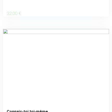
32
.00
€
Connais-toi toi-même