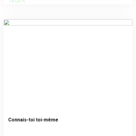
18
.00
€
Connais-toi toi-même