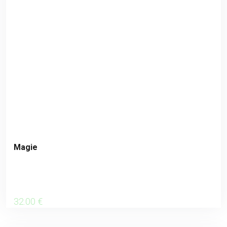
Magie
32
.00
€