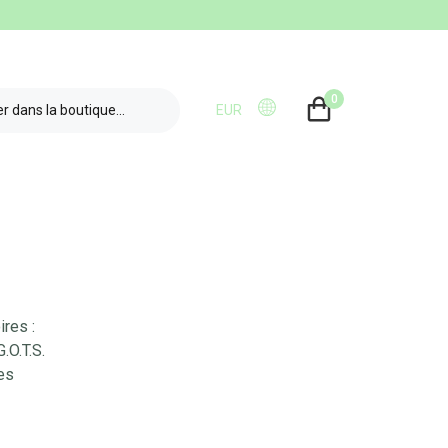
0
EUR
res :
.O.T.S.
es