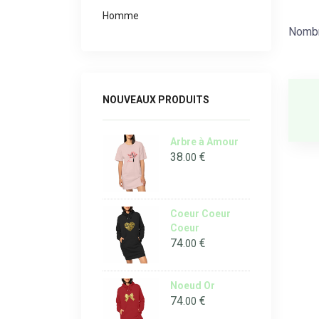
Homme
Nombr
NOUVEAUX PRODUITS
Arbre à Amour
38
€
.00
Coeur Coeur
Coeur
74
€
.00
Noeud Or
74
€
.00