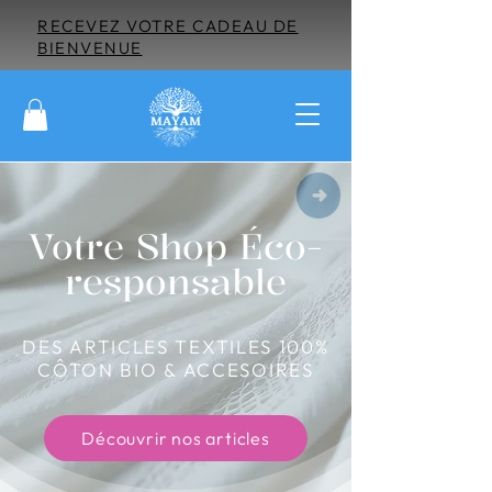
RECEVEZ VOTRE CADEAU DE
BIENVENUE
Votre Shop Éco-
responsable
DES ARTICLES TEXTILES 100%
CÔTON BIO & ACCESOIRES
Découvrir nos articles