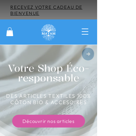
RECEVEZ VOTRE CADEAU DE
BIENVENUE
Votre Shop Éco-
responsable
DES ARTICLES TEXTILES 100%
CÔTON BIO & ACCESOIRES
Découvrir nos articles